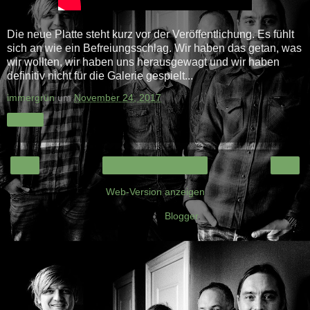
Die neue Platte steht kurz vor der Veröffentlichung. Es fühlt
sich an wie ein Befreiungsschlag. Wir haben das getan, was
wir wollten, wir haben uns herausgewagt und wir haben
definitiv nicht für die Galerie gespielt...
immergrün
um
November 24, 2017
Teilen
‹
›
Startseite
Web-Version anzeigen
Powered by
Blogger
.